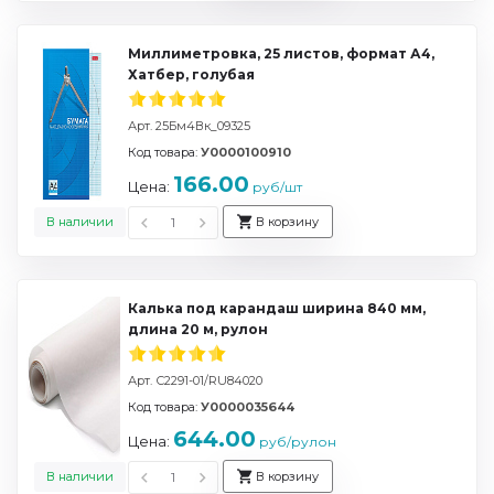
Миллиметровка, 25 листов, формат А4,
Хатбер, голубая
Арт. 25Бм4Вк_09325
Код товара:
У0000100910
166.00
Цена:
руб/шт
В наличии
В корзину
Калька под карандаш ширина 840 мм,
длина 20 м, рулон
Арт. С2291-01/RU84020
Код товара:
У0000035644
644.00
Цена:
руб/рулон
В наличии
В корзину