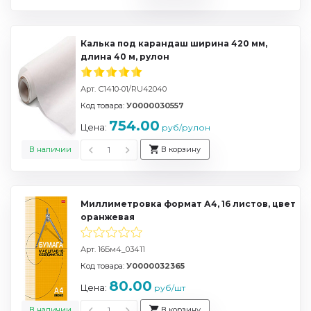
Калька под карандаш ширина 420 мм,
длина 40 м, рулон
Арт. С1410-01/RU42040
Код товара:
У0000030557
754.00
Цена:
руб/рулон
В наличии
В корзину
Миллиметровка формат А4, 16 листов, цвет
оранжевая
Арт. 16Бм4_03411
Код товара:
У0000032365
80.00
Цена:
руб/шт
В наличии
В корзину