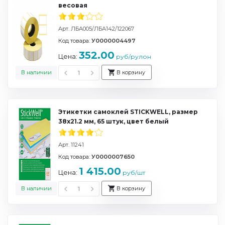
весовая
Арт. ЛБА005/ЛБА142/122067
Код товара:
У0000004497
352.00
Цена:
руб/рулон
В наличии
В корзину
Этикетки самоклей STICKWELL, размер
38х21.2 мм, 65 штук, цвет белый
Арт. 11241
Код товара:
У0000007650
1 415.00
Цена:
руб/шт
В наличии
В корзину