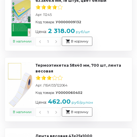
63.5х46.6 мм, 18 штук, цвет белый
Арт. 11245
Код товара:
У0000009132
2 318.00
Цена:
руб/шт
В наличии
В корзину
Термоэтикетка 58х40 мм, 700 шт, лента
весовая
Арт. ЛБА133/122064
Код товара:
У0000060402
462.00
Цена:
руб/рулон
В наличии
В корзину
Лента весовая 43х25х1000