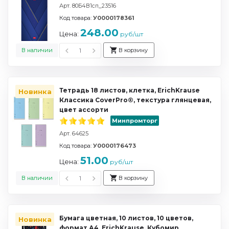
Арт. 80Б4В1сп_23516
Код товара:
У0000178361
248.00
Цена:
руб/шт
В наличии
В корзину
Тетрадь 18 листов, клетка, ErichKrause
Новинка
Классика CoverPrо®, текстура глянцевая,
цвет ассорти
Минпромторг
Арт. 64625
Код товара:
У0000176473
51.00
Цена:
руб/шт
В наличии
В корзину
Бумага цветная, 10 листов, 10 цветов,
Новинка
формат А4, ErichKrause, Кубомир