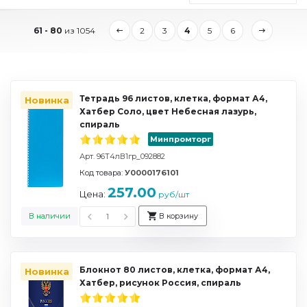
61 - 80
из 1054
2
3
4
5
6
Тетрадь 96 листов, клетка, формат А4,
Новинка
Хатбер Соло, цвет Небесная лазурь,
спираль
Минпромторг
Арт. 96Т4лВ1гр_092882
Код товара:
У0000176101
257.00
Цена:
руб/шт
В наличии
В корзину
Блокнот 80 листов, клетка, формат А4,
Новинка
Хатбер, рисунок Россия, спираль