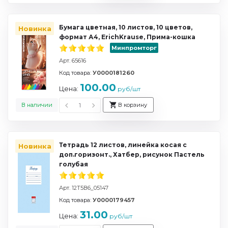
Бумага цветная, 10 листов, 10 цветов,
Новинка
формат А4, ErichKrause, Прима-кошка
Минпромторг
Арт. 65616
Код товара:
У0000181260
100.00
Цена:
руб/шт
В наличии
В корзину
Тетрадь 12 листов, линейка косая с
Новинка
доп.горизонт., Хатбер, рисунок Пастель
голубая
Арт. 12Т5В6_05147
Код товара:
У0000179457
31.00
Цена:
руб/шт