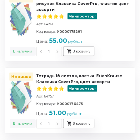
рисунок Классика CoverPro, пластик цвет
ассорти
Минпромторг
Арт. 64761
Код товара:
У0000175291
55.00
Цена:
руб/шт
В наличии
В корзину
Тетрадь 18 листов, клетка, ErichKrause
Новинка
Классика CoverPrо, цвет ассорти
Минпромторг
Арт. 64757
Код товара:
У0000176475
51.00
Цена:
руб/шт
В наличии
В корзину