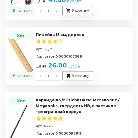
41.00
Цена:
руб/шт
В наличии
В корзину
Линейка 15 см, дерево
Хит
Арт. ЛД-15
Код товара:
У0000107386
26.00
Цена:
руб/шт
В наличии
В корзину
Карандаш ч/г ErichKrause Мегаполис /
Хит
Megapolis, твердость HB, с ластиком,
трехгранный корпус
Арт. 43577
Код товара:
У0000097811