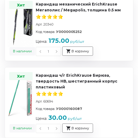
Карандаш механический ErichKrause
Хит
Мегаполис / Megapolis, толщина 0.5 мм
Арт. 20340
Код товара:
У0000005252
175.00
Цена:
руб/шт
В наличии
В корзину
Карандаш ч/г ErichKrause Бирюза,
Хит
твердость HB, шестигранный корпус
пластиковый
Арт. 60694
Код товара:
У0000160087
30.00
Цена:
руб/шт
В наличии
В корзину