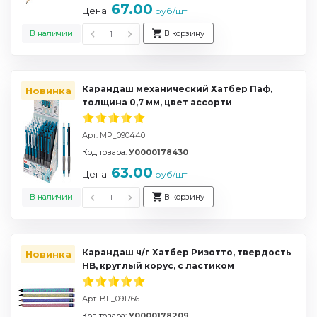
67.00
Цена:
руб/шт
В наличии
В корзину
Карандаш механический Хатбер Паф,
Новинка
толщина 0,7 мм, цвет ассорти
Арт. MP_090440
Код товара:
У0000178430
63.00
Цена:
руб/шт
В наличии
В корзину
Карандаш ч/г Хатбер Ризотто, твердость
Новинка
HB, круглый корус, с ластиком
Арт. BL_091766
Код товара:
У0000178209