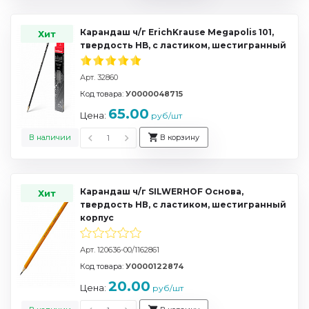
Карандаш ч/г ErichKrause Megapolis 101,
Хит
твердость HB, с ластиком, шестигранный
Арт. 32860
Код товара:
У0000048715
65.00
Цена:
руб/шт
В наличии
В корзину
Карандаш ч/г SILWERHOF Основа,
Хит
твердость НВ, с ластиком, шестигранный
корпус
Арт. 120636-00/1162861
Код товара:
У0000122874
20.00
Цена:
руб/шт