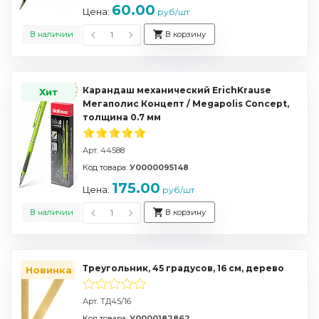
60.00
Цена:
руб/шт
В наличии
В корзину
Карандаш механический ErichKrause
Хит
Мегаполис Концепт / Megapolis Concept,
толщина 0.7 мм
Арт. 44588
Код товара:
У0000095148
175.00
Цена:
руб/шт
В наличии
В корзину
Треугольник, 45 градусов, 16 см, дерево
Новинка
Арт. ТД45/16
Код товара:
У0000182862