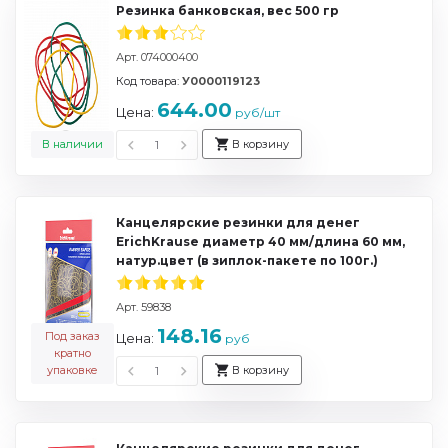
Резинка банковская, вес 500 гр
Арт. 074000400
Код товара:
У0000119123
644.00
Цена:
руб/шт
В наличии
В корзину
Канцелярские резинки для денег
ErichKrause диаметр 40 мм/длина 60 мм,
натур.цвет (в зиплок-пакете по 100г.)
Арт. 59838
148.16
Под заказ
Цена:
руб
кратно
упаковке
В корзину