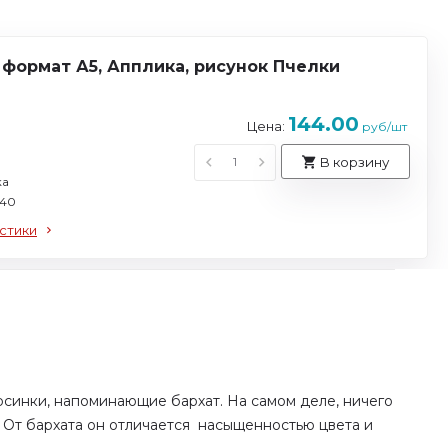
, формат А5, Апплика, рисунок Пчелки
144.00
Цена:
руб/шт
В корзину
ка
140
стики
рсинки, напоминающие бархат. На самом деле, ничего
 От бархата он отличается насыщенностью цвета и