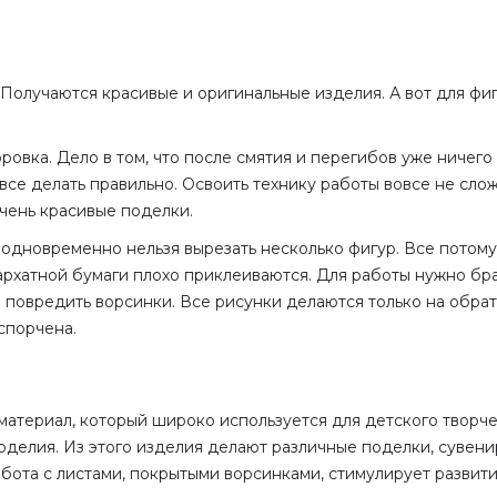
Получаются красивые и оригинальные изделия. А вот для фи
овка. Дело в том, что после смятия и перегибов уже ничего 
 все делать правильно. Освоить технику работы вовсе не сло
чень красивые поделки.
 одновременно нельзя вырезать несколько фигур. Все потому,
архатной бумаги плохо приклеиваются. Для работы нужно бра
 повредить ворсинки. Все рисунки делаются только на обрат
спорчена.
атериал, который широко используется для детского творчес
оделия. Из этого изделия делают различные поделки, сувен
работа с листами, покрытыми ворсинками, стимулирует развит