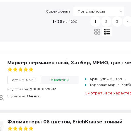
Сортировать
1 - 20
из 4290
1
2
3
4
Маркер перманентный, Хатбер, МЕМО, цвет че
Артикул: PM_072612
Арт. PM_072612
В наличии
Торговая марка: Хатб
Код товара:
У0000137692
Смотреть все характе
В упаковке:
144 шт.
Фломастеры 06 цветов, ErichKrause тонкий