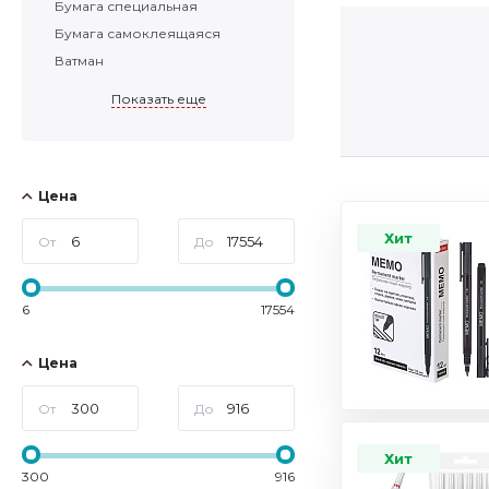
Бумага специальная
Бумага самоклеящаяся
Ватман
Показать еще
Цена
Хит
От
До
6
17554
Цена
От
До
Хит
300
916