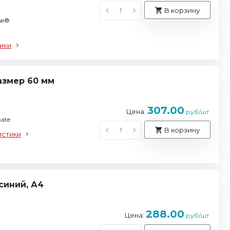
В корзину
se®
ики
азмер 60 мм
307.00
Цена:
руб/шт
ate
В корзину
истики
синий, А4
288.00
Цена:
руб/шт