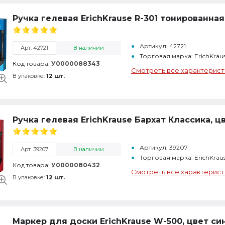
Ручка гелевая ErichKrause R-301 тонированна
Артикул: 42721
Арт. 42721
В наличии
Торговая марка: ErichKrau
Код товара:
У0000088343
Смотреть все характерист
В упаковке:
12 шт.
Ручка гелевая ErichKrause Бархат Классика, ц
Артикул: 39207
Арт. 39207
В наличии
Торговая марка: ErichKrau
Код товара:
У0000080432
Смотреть все характерист
В упаковке:
12 шт.
Маркер для доски ErichKrause W-500, цвет си