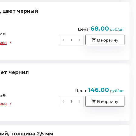
я, цвет черный
68.00
Цена:
руб/шт
se®
В корзину
ики
вет чернил
146.00
Цена:
руб/шт
se®
В корзину
ики
ний, толщина 2,5 мм