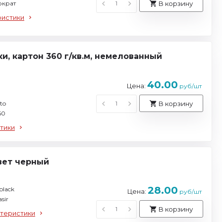
ократ
В корзину
ристики
ки, картон 360 г/кв.м, немелованный
40.00
Цена:
руб/шт
to
В корзину
60
тики
цвет черный
28.00
black
Цена:
руб/шт
sir
В корзину
ктеристики