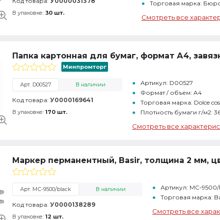
Код товара:
У0000031378
Торговая марка: Бюр
В упаковке:
30 шт.
Смотреть все характе
Папка картонная для бумаг, формат А4, завяз
Минпромторг
Артикул: D00527
Арт. D00527
В наличии
Формат / объем: A4
Код товара:
У0000169641
Торговая марка: Dolce cos
В упаковке:
170 шт.
Плотность бумаги г/м2: 3
Смотреть все характерис
Маркер перманентный, Basir, толщина 2 мм, 
Артикул: МС-9500/
Арт. МС-9500/black
В наличии
Торговая марка: Ba
Код товара:
У0000138289
Смотреть все хара
В упаковке:
12 шт.