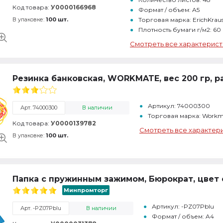
Код товара:
У0000166968
Формат / объем: A5
В упаковке:
100 шт.
Торговая марка: ErichKrau
Плотность бумаги г/м2: 60
Смотреть все характерист
Резинка банковская, WORKMATE, вес 200 гр, р
Артикул: 74000300
Арт. 74000300
В наличии
Торговая марка: Workm
Код товара:
У0000139782
Смотреть все характер
В упаковке:
100 шт.
Папка с пружинным зажимом, Бюрократ, цвет 
Минпромторг
Артикул: -PZ07Pblu
Арт. -PZ07Pblu
В наличии
Формат / объем: A4