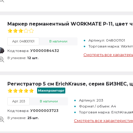
Маркер перманентный WORKMATE P-11, цвет че
Артикул: 048001101
Арт. 048001101
В наличии
Торговая марка: Workm
Код товара:
У0000084432
Смотреть все характер
В упаковке:
12 шт.
Регистратор 5 см ErichKrause, серия БИЗНЕС, 
Минпромторг
Артикул: 203
Арт. 203
В наличии
Формат / объем: A4
Код товара:
У0000003723
Торговая марка: ErichKraus
В упаковке:
25 шт.
Смотреть все характеристи