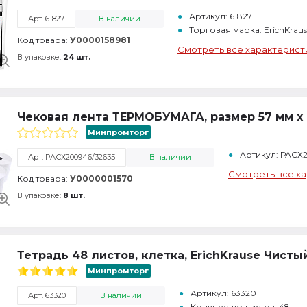
Артикул: 61827
Арт. 61827
В наличии
Торговая марка: ErichKrau
Код товара:
У0000158981
Смотреть все характерист
В упаковке:
24 шт.
Чековая лента ТЕРМОБУМАГА, размер 57 мм х 4
Минпромторг
Артикул: РАСХ
Арт. РАСХ200946/32635
В наличии
Смотреть все х
Код товара:
У0000001570
В упаковке:
8 шт.
Тетрадь 48 листов, клетка, ErichKrause Чисты
Минпромторг
Артикул: 63320
Арт. 63320
В наличии
Количество листов: 48