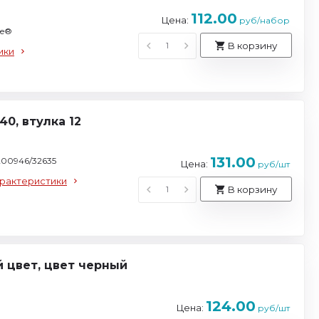
112.00
Цена:
руб/набор
se®
В корзину
ики
0, втулка 12
131.00
200946/32635
Цена:
руб/шт
арактеристики
В корзину
й цвет, цвет черный
124.00
Цена:
руб/шт