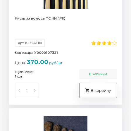
Кисть из волоса ПОНИ №10
Арт. КХЖК/П10
Код товара:
У0000107321
370.00
Цена:
руб/шт
В упаковке:
В наличии
1 шт.
В корзину