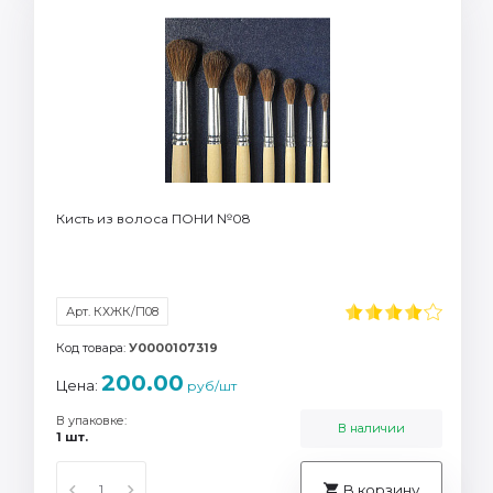
Кисть из волоса ПОНИ №08
Арт. КХЖК/П08
Код товара:
У0000107319
200.00
Цена:
руб/шт
В упаковке:
В наличии
1 шт.
В корзину