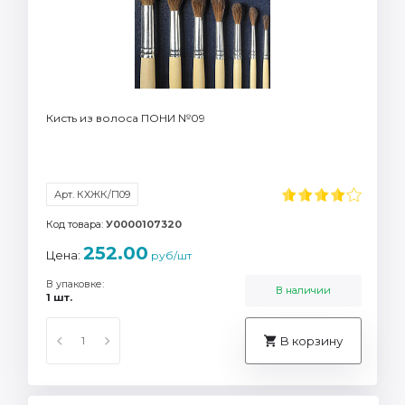
Кисть из волоса ПОНИ №09
Арт. КХЖК/П09
Код товара:
У0000107320
252.00
Цена:
руб/шт
В упаковке:
В наличии
1 шт.
В корзину