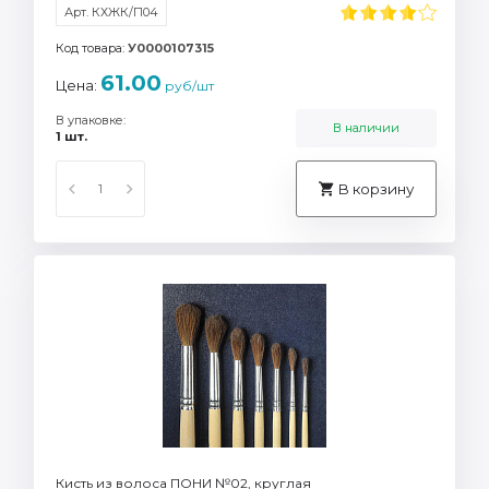
Арт. КХЖК/П04
Код товара:
У0000107315
61.00
Цена:
руб/шт
В упаковке:
В наличии
1 шт.
В корзину
Кисть из волоса ПОНИ №02, круглая