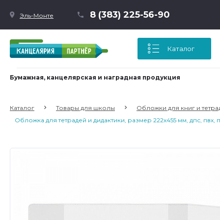
8 (383) 225-56-90
Эль-Монте
Каталог
Бумажная, канцелярская и наградная продукция
Каталог
Товары для школы
Обложки для книг и тетра
Обложка для тетрадей и дидактики, размер 222х455 мм, дпс, пвх