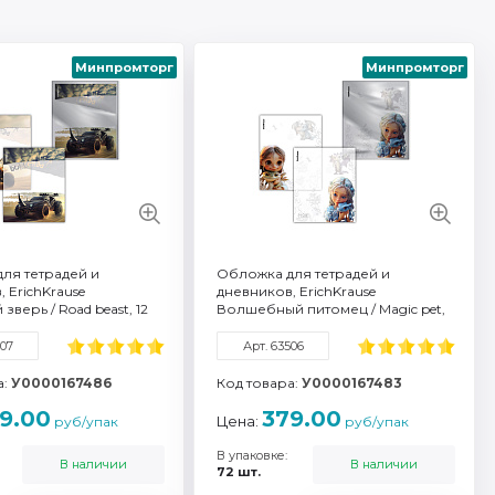
Минпромторг
Минпромторг
 54797
Артикул: 63507
 марка: ErichKrause®
Торговая марка: ErichKrause®
все характеристики
Смотреть все характеристики
ля тетрадей и
Обложка для тетрадей и
 ErichKrause
дневников, ErichKrause
верь / Road beast, 12
Волшебный питомец / Magic pet,
12 штук
507
Арт. 63506
а:
У0000167486
Код товара:
У0000167483
9.00
379.00
Цена:
руб/упак
руб/упак
В упаковке:
В наличии
В наличии
72 шт.