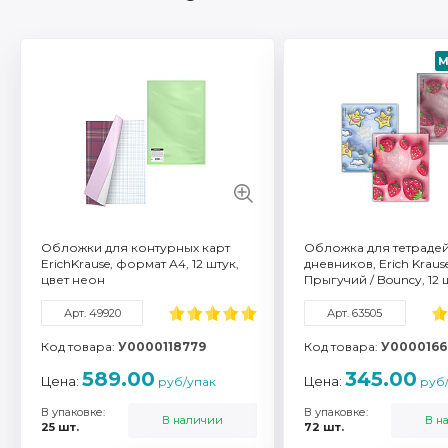
М
Артикул: 49920
Формат / объем: A4
Торговая марка: Eric
Смотреть все характ
Обложки для контурных карт
Обложка для тетрадей
ErichKrause, формат А4, 12 штук,
дневников, Erich Kraus
цвет неон
Прыгучий / Bouncy, 12 
Арт. 49920
Арт. 63505
Код товара:
У0000118779
Код товара:
У0000166
589.00
345.00
Цена:
Цена:
руб/упак
руб/
В упаковке:
В упаковке:
В наличии
В н
25 шт.
72 шт.