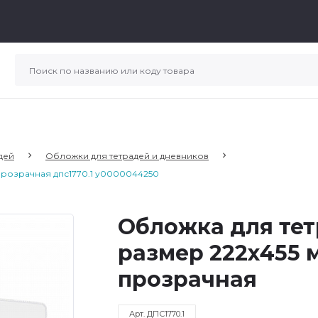
дей
Обложки для тетрадей и дневников
, прозрачная дпс1770.1 у0000044250
Обложка для тет
размер 222х455 
прозрачная
Арт. ДПС1770.1