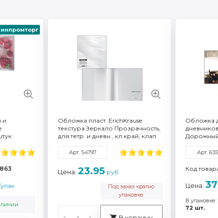
инпромторг
Артикул: 63505
Артикул:
Торговая марка: ErichKrause®
Торговая
hKrause®
Смотреть все характеристики
Смотреть 
еристики
 и
Обложка пласт. ErichKrause
Обложка д
e
текстура Зеркало Прозрачность,
дневников,
штук
для тетр. и дневн., кл.край, клап.
Дорожный з
в край, 212х395мм, 80мкм (в
штук
пакете по 100 шт.)
Арт. 54797
Арт. 63
863
23.95
Код товар
Цена:
руб
37
Цена:
упак
Под заказ кратно
упаковке
В упаковке:
аличии
72 шт.
В корзину