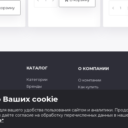
корзину
КАТАЛОГ
О КОМПАНИИ
Категории
О компании
Бренды
Как купить
Новинки
Контакты
 Ваших cookie
Лидеры продаж
Магазины и склады
Скидки
для вашего удобства пользования сайтом и аналитики. Прод
ы даёте согласие на обработку перечисленных данных в наш
e"
ий