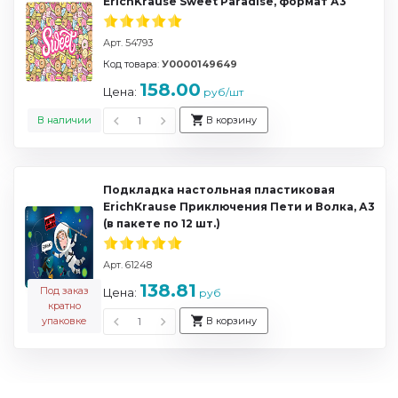
ErichKrause Sweet Paradise, формат А3
Арт. 54793
Код товара:
У0000149649
158.00
Цена:
руб/шт
В наличии
В корзину
Подкладка настольная пластиковая
ErichKrause Приключения Пети и Волка, А3
(в пакете по 12 шт.)
Арт. 61248
138.81
Под заказ
Цена:
руб
кратно
упаковке
В корзину