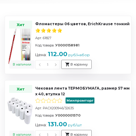
Фломастеры 06 цветов, ErichKrause тонкий
Хит
Арт. 61827
Код товара:
У0000158981
112.00
Цена:
руб/набор
В наличии
В корзину
Чековая лента ТЕРМОБУМАГА, размер 57 мм
Хит
х 40, втулка 12
Минпромторг
Арт. РАСХ200946/32635
Код товара:
У0000001570
131.00
Цена:
руб/шт
В наличии
В корзину