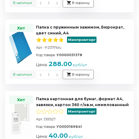
В наличии
В корзину
Папка с пружинным зажимом, Бюрократ,
Хит
цвет синий, А4
Минпромторг
Арт. -PZ07Pblu
Код товара:
У0000031378
288.00
Цена:
руб/шт
В наличии
В корзину
Папка картонная для бумаг, формат А4,
Хит
завязки, картон 360 г/кв.м, немелованный
Минпромторг
Арт. D00527
Код товара:
У0000169641
40.00
Цена:
руб/шт