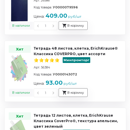
Арт. 26586
Код товара:
У0000079596
409.00
Цена:
руб/шт
В наличии
В корзину
Тетрадь 48 листов, клетка, ErichKrause®
Хит
Классика COVERPRO, цвет ассорти
Минпромторг
Арт. 56384
Код товара:
У0000143072
93.00
Цена:
руб/шт
В наличии
В корзину
Тетрадь 12 листов, клетка, ErichKrause
Хит
Классика CoverPrо®, текстура апельсин,
цвет зеленый