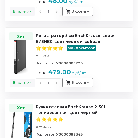
48.00
Цена:
руб/шт
В наличии
В корзину
Регистратор 5 см ErichKrause, серия
Хит
БИЗНЕС, цвет черный, собран
Минпромторг
Арт. 203
Код товара:
У0000003723
479.00
Цена:
руб/шт
В наличии
В корзину
Ручка гелевая ErichKrause R-301
Хит
тонированная, цвет черный
Арт. 42721
Код товара:
У0000088343