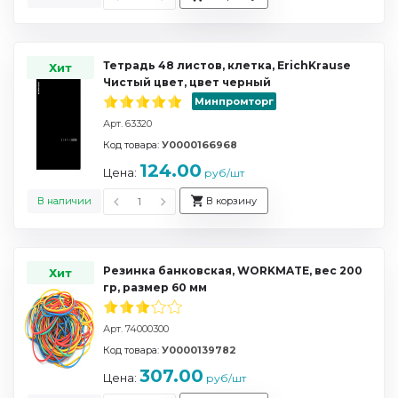
Тетрадь 48 листов, клетка, ErichKrause
Хит
Чистый цвет, цвет черный
Минпромторг
Арт. 63320
Код товара:
У0000166968
124.00
Цена:
руб/шт
В наличии
В корзину
Резинка банковская, WORKMATE, вес 200
Хит
гр, размер 60 мм
Арт. 74000300
Код товара:
У0000139782
307.00
Цена:
руб/шт