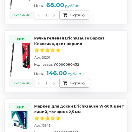
68.00
Цена:
руб/шт
В наличии
В корзину
Ручка гелевая ErichKrause Бархат
Хит
Классика, цвет чернил
Арт. 39207
Код товара:
У0000080432
146.00
Цена:
руб/шт
В наличии
В корзину
Маркер для доски ErichKrause W-500, цвет
Хит
синий, толщина 2,5 мм
Арт. 12846