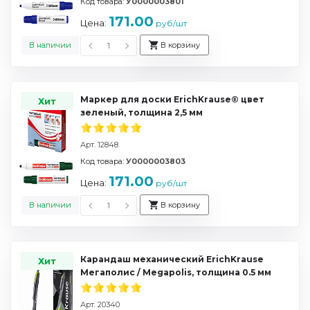
Код товара:
У0000003801
171.00
Цена:
руб/шт
В наличии
В корзину
Маркер для доски ErichKrause® цвет
Хит
зеленый, толщина 2,5 мм
Арт. 12848
Код товара:
У0000003803
171.00
Цена:
руб/шт
В наличии
В корзину
Карандаш механический ErichKrause
Хит
Мегаполис / Megapolis, толщина 0.5 мм
Арт. 20340