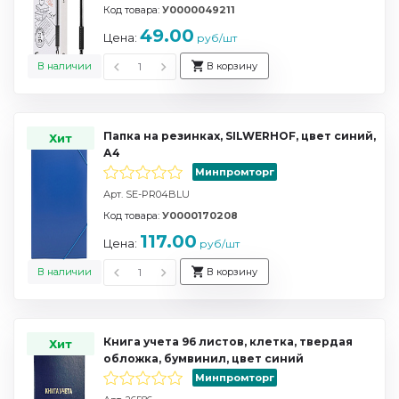
Код товара:
У0000049211
49.00
Цена:
руб/шт
В наличии
В корзину
Папка на резинках, SILWERHOF, цвет синий,
Хит
А4
Минпромторг
Арт. SE-PR04BLU
Код товара:
У0000170208
117.00
Цена:
руб/шт
В наличии
В корзину
Книга учета 96 листов, клетка, твердая
Хит
обложка, бумвинил, цвет синий
Минпромторг