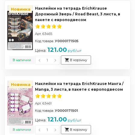
Наклейки на тетрадь ErichKrause
Новинка
Дорожный Зверь / Road Beast, 3 листа, в
пакете с европодвесом
Арт. 63465
Код товара:
У0000171505
121.00
Цена:
руб/шт
В наличии
В корзину
Наклейки на тетрадь ErichKrause Манга /
Новинка
Manga, 3 листа, в пакете с европодвесом
Арт. 63461
Код товара:
У0000171501
121.00
Цена:
руб/шт
В наличии
В корзину