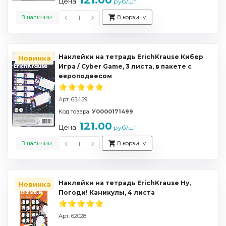
121.00
Цена:
руб/шт
В наличии
В корзину
Наклейки на тетрадь ErichKrause Кибер
Новинка
Игра / Cyber Game, 3 листа, в пакете с
европодвесом
Арт. 63459
Код товара:
У0000171499
121.00
Цена:
руб/шт
В наличии
В корзину
Наклейки на тетрадь ErichKrause Ну,
Новинка
Погоди! Каникулы, 4 листа
Арт. 62028