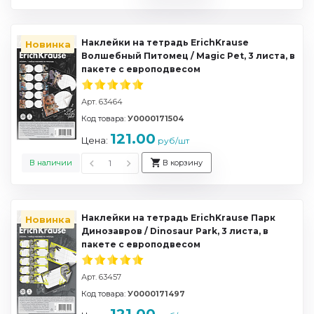
Наклейки на тетрадь ErichKrause
Новинка
Волшебный Питомец / Magic Pet, 3 листа, в
пакете с европодвесом
Арт. 63464
Код товара:
У0000171504
121.00
Цена:
руб/шт
В наличии
В корзину
Наклейки на тетрадь ErichKrause Парк
Новинка
Динозавров / Dinosaur Park, 3 листа, в
пакете с европодвесом
Арт. 63457
Код товара:
У0000171497