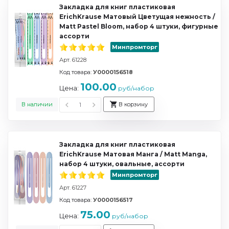
Закладка для книг пластиковая
ErichKrause Матовый Цветущая нежность /
Matt Pastel Bloom, набор 4 штуки, фигурные
ассорти
Минпромторг
Арт. 61228
Код товара:
У0000156518
100.00
Цена:
руб/набор
В наличии
В корзину
Закладка для книг пластиковая
ErichKrause Матовая Манга / Matt Manga,
набор 4 штуки, овальные, ассорти
Минпромторг
Арт. 61227
Код товара:
У0000156517
75.00
Цена:
руб/набор