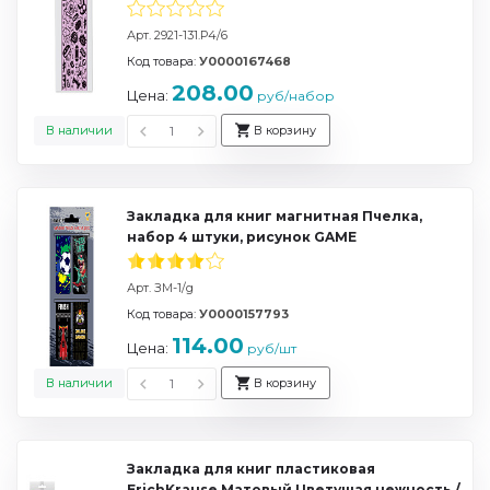
Арт. 2921-131.Р4/6
Код товара:
У0000167468
208.00
Цена:
руб/набор
В наличии
В корзину
Закладка для книг магнитная Пчелка,
набор 4 штуки, рисунок GAME
Арт. ЗМ-1/g
Код товара:
У0000157793
114.00
Цена:
руб/шт
В наличии
В корзину
Закладка для книг пластиковая
ErichKrause Матовый Цветущая нежность /