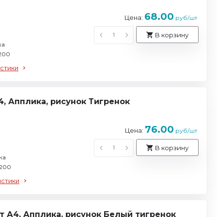
68.00
Цена:
руб/шт
В корзину
ка
 200
стики
4, Апплика, рисунок Тигренок
76.00
Цена:
руб/шт
В корзину
ка
 200
истики
т А4, Апплика, рисунок Белый тигренок