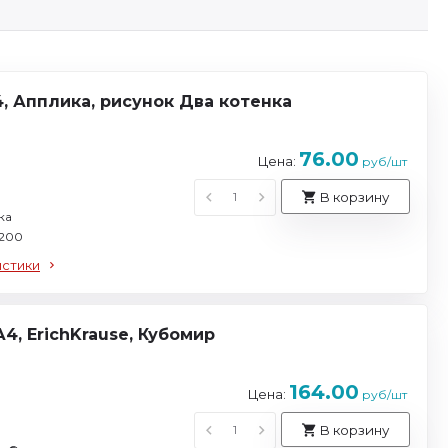
4, Апплика, рисунок Два котенка
76.00
Цена:
руб/шт
В корзину
ка
 200
истики
4, ErichKrause, Кубомир
164.00
Цена:
руб/шт
В корзину