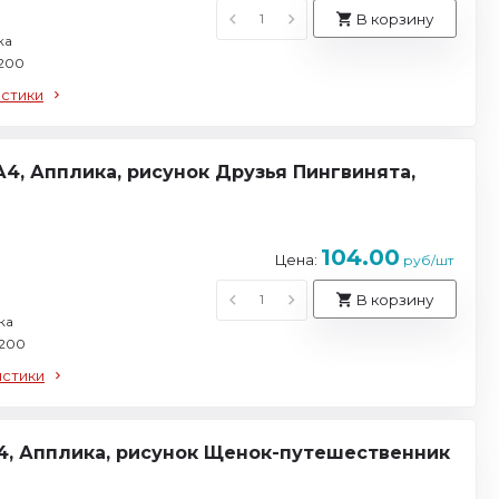
В корзину
ка
 200
истики
А4, Апплика, рисунок Друзья Пингвинята,
104.00
Цена:
руб/шт
В корзину
ка
 200
истики
 А4, Апплика, рисунок Щенок-путешественник