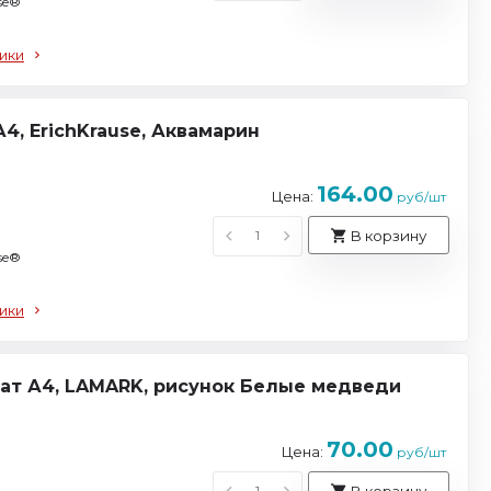
se®
ики
А4, ErichKrause, Аквамарин
164.00
Цена:
руб/шт
В корзину
se®
ики
ат А4, LAMARK, рисунок Белые медведи
70.00
Цена:
руб/шт
В корзину