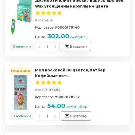
Джамбо Пчелиный Воск / Baby Jumbo Bee
Wax утолщенные круглые 4 цвета
Арт. 65454
Код товара:
У0000179140
302.00
Цена:
руб/упак
В наличии
В корзину
Мел восковой 08 цветов, Хатбер
Новинка
Кофейные коты
Арт. CR_092083
Код товара:
У0000178952
54.00
Цена:
руб/набор
В наличии
В корзину