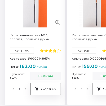
Смотреть все характ
Кисть синтетическая №10,
Кисть синтетическая №
плоская, крашеная ручка
крашеная ручка
Арт. SP10K
Арт. S06K
Код товара:
У0000148634
Код товара:
У000014
162.00
159.00
Цена:
Цена:
руб/шт
руб/
В упаковке:
В упаковке:
В наличии
В н
1 шт.
1 шт.
В корзину
В 