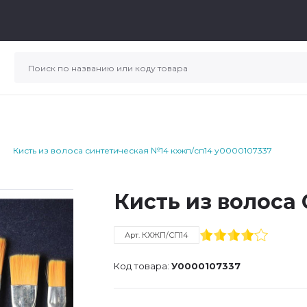
Кисть из волоса синтетическая №14 кхжп/сп14 у0000107337
Кисть из волос
Арт. КХЖП/СП14
Код товара:
У0000107337