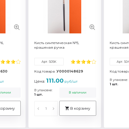
еристики
Смотреть все характеристики
Смотреть 
6,
Кисть синтетическая №5,
Кисть син
крашеная ручка
крашеная
Арт. S05K
Арт. S0
8630
Код товара:
У0000148629
Код товар
111.00
В упаковке:
Цена:
шт
руб/шт
1 шт.
В упаковке:
аличии
В наличии
1 шт.
корзину
В корзину