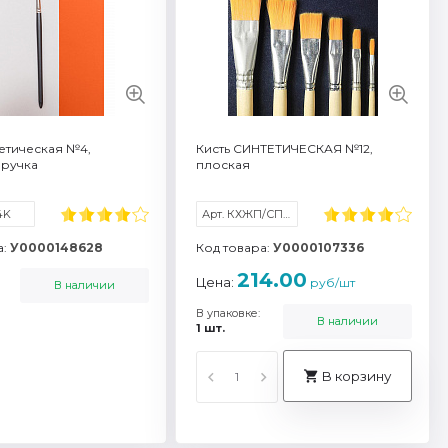
все характеристики
Смотреть все характеристики
тетическая №4,
Кисть СИНТЕТИЧЕСКАЯ №12,
 ручка
плоская
4K
Арт. КХЖП/СП12
а:
У0000148628
Код товара:
У0000107336
214.00
Цена:
руб/шт
В наличии
В упаковке:
В наличии
1 шт.
В корзину