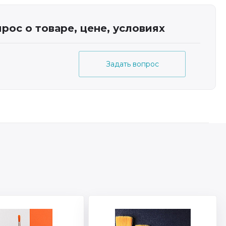
рос о товаре, цене, условиях
Задать вопрос
 S05K
Артикул: S04K
 марка: Эдельвейс
Торговая марка: Эдельвейс