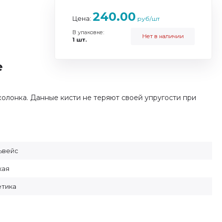
240.00
Цена:
руб/шт
В упаковке:
Нет в наличии
1 шт.
е
колонка. Данные кисти не теряют своей упругости при
ьвейс
кая
етика