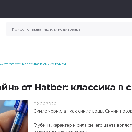
от hatber: классика в синих тонах!
н» от Hatber: классика в с
02.06.2026
Синие чернила - как синие воды. Синий прозр
Глубина, характер и сила синего цвета вопло